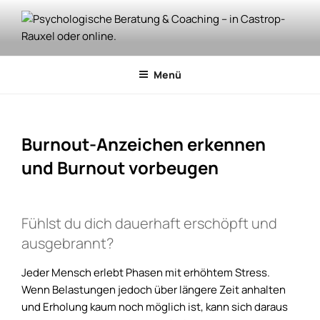
Zum
Inhalt
springen
PSYCHOLOGISCHE BERATUNG
Psychologische Beratung & Coaching, Überbrückung der Wartezeit
zur Psychotherapie, Achtsamkeits- und Stressmanagement-
& COACHING – IN CASTROP-
Menü
Training. Jetzt kostenloses Vorgespräch sichern!
RAUXEL ODER ONLINE.
Burnout-Anzeichen erkennen
und Burnout vorbeugen
Fühlst du dich dauerhaft erschöpft und
ausgebrannt?
Jeder Mensch erlebt Phasen mit erhöhtem Stress.
Wenn Belastungen jedoch über längere Zeit anhalten
und Erholung kaum noch möglich ist, kann sich daraus