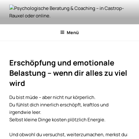
Zum
Inhalt
springen
PSYCHOLOGISCHE BERATUNG
Psychologische Beratung & Coaching, Überbrückung der Wartezeit
zur Psychotherapie, Achtsamkeits- und Stressmanagement-
& COACHING – IN CASTROP-
Menü
Training. Jetzt kostenloses Vorgespräch sichern!
RAUXEL ODER ONLINE.
Erschöpfung und emotionale
Belastung – wenn dir alles zu viel
wird
Du bist müde – aber nicht nur körperlich.
Du fühlst dich innerlich erschöpft, kraftlos und
irgendwie leer.
Selbst kleine Dinge kosten plötzlich Energie.
Und obwohl du versuchst, weiterzumachen, merkst du: