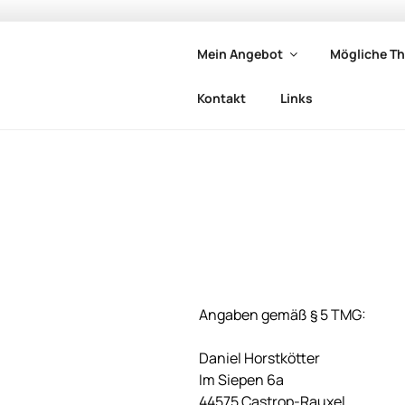
Zum
Inhalt
springen
Mein Angebot
Mögliche T
PSYCHOLOG
Psychologische Beratung & Co
Kontakt
Links
Training. Jetzt kostenloses Vo
CASTROP-R
Angaben gemäß § 5 TMG:
Daniel Horstkötter
Im Siepen 6a
44575 Castrop-Rauxel